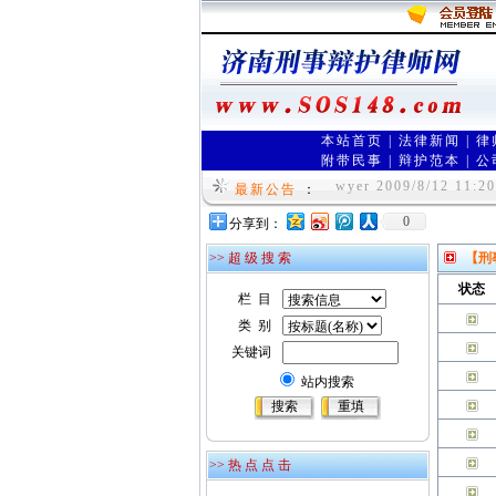
本站首页
|
法律新闻
|
律
附带民事
|
辩护范本
|
公
济南刑事辩护律师网是
wyer 2009/8/12 11:20
最新公告
：
网络实名：济南律师网 
0
分享到：
r 2009/1/1 11:30:17]
>> 超 级 搜 索
【刑
状态
栏 目
类 别
关键词
站内搜索
>> 热 点 点 击