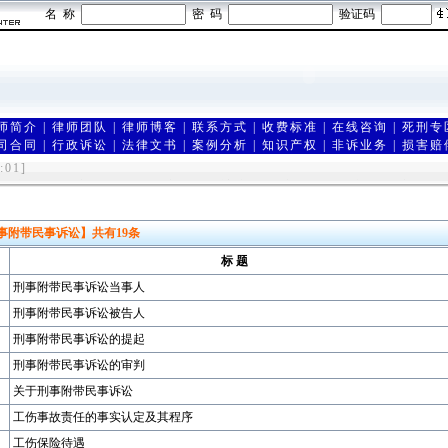
名 称
密 码
验证码
师简介
|
律师团队
|
律师博客
|
联系方式
|
收费标准
|
在线咨询
|
死刑专
司合同
|
行政诉讼
|
法律文书
|
案例分析
|
知识产权
|
非诉业务
|
损害赔
由在济南享有声誉的刑事辩护律师团联合创建,是山东最优秀的刑事诉讼
:01]
山东律师网 济南刑事律师 济南刑事辩护律师 济南劳动争议律师 济南婚
事附带民事诉讼】
共有
19
条
标 题
刑事附带民事诉讼当事人
刑事附带民事诉讼被告人
刑事附带民事诉讼的提起
刑事附带民事诉讼的审判
关于刑事附带民事诉讼
工伤事故责任的事实认定及其程序
工伤保险待遇