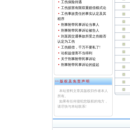
工伤保险待遇
工伤损害有限双重赔偿模式论
工伤事故责任的事实认定及其
程序
刑事附带民事诉讼当事人
刑事附带民事诉讼被告人
刘某因交通事故所受之伤能否
认定为工伤
工伤赔偿，千万不要私了!
论权益侵害不当得利
关于刑事附带民事诉讼
刑事附带民事诉讼的提起
>> 版 权 及 免 责 声 明
本站资料文章其版权归作者本人
所有。
如果有任何侵犯您版权的地方，
请尽快与本站联系!