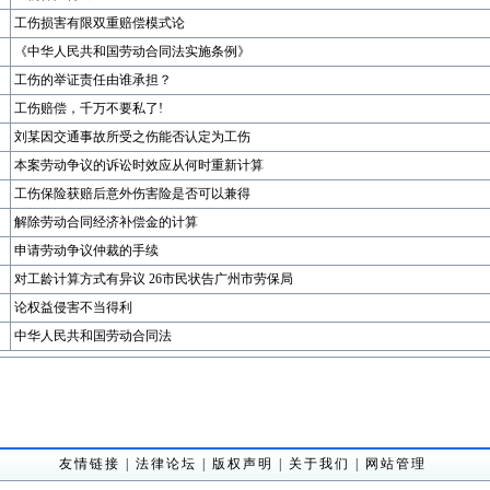
工伤损害有限双重赔偿模式论
《中华人民共和国劳动合同法实施条例》
工伤的举证责任由谁承担？
工伤赔偿，千万不要私了!
刘某因交通事故所受之伤能否认定为工伤
本案劳动争议的诉讼时效应从何时重新计算
工伤保险获赔后意外伤害险是否可以兼得
解除劳动合同经济补偿金的计算
申请劳动争议仲裁的手续
对工龄计算方式有异议 26市民状告广州市劳保局
论权益侵害不当得利
中华人民共和国劳动合同法
友情链接
|
法律论坛
|
版权声明
|
关于我们
|
网站管理