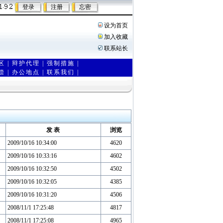
设为首页
加入收藏
联系站长
区
|
辩护代理
|
强制措施
|
偿
|
办公地点
|
联系我们 |
法律网站之一。
[la
姻律师 济
[lawye
发 表
浏览
2009/10/16 10:34:00
4620
2009/10/16 10:33:16
4602
2009/10/16 10:32:50
4502
2009/10/16 10:32:05
4385
2009/10/16 10:31:20
4506
2008/11/1 17:25:48
4817
2008/11/1 17:25:08
4965