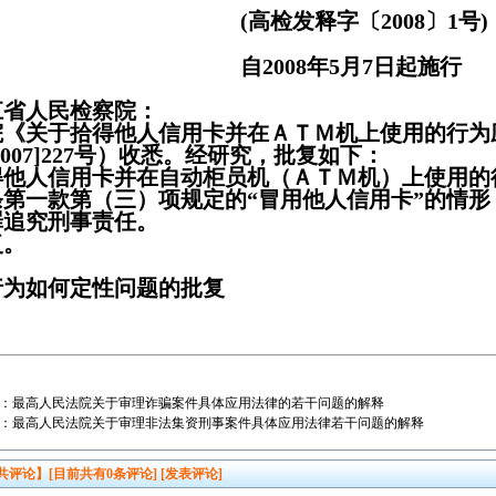
(高检发释字〔2008〕1号)
自2008年5月7日起施行
江省人民检察院：
院《关于拾得他人信用卡并在ＡＴＭ机上使用的行为
2007]227号）收悉。经研究，批复如下：
得他人信用卡并在自动柜员机（ＡＴＭ机）上使用的
条第一款第（三）项规定的“冒用他人信用卡”的情
罪追究刑事责任。
复。
行为如何定性问题的批复
：
最高人民法院关于审理诈骗案件具体应用法律的若干问题的解释
：
最高人民法院关于审理非法集资刑事案件具体应用法律若干问题的解释
共评论】[目前共有
0
条评论]
[发表评论]