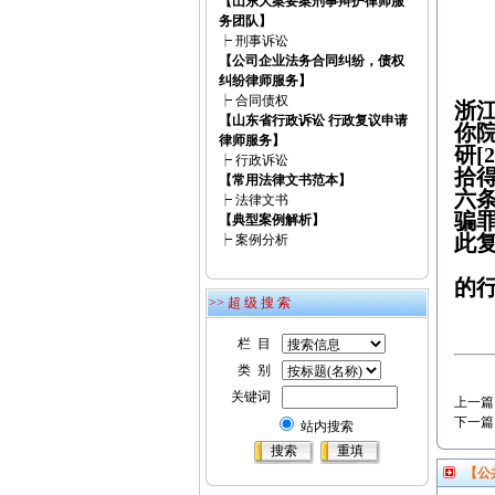
【山东大案要案刑事辩护律师服
务团队】
┝
刑事诉讼
【公司企业法务合同纠纷，债权
纠纷律师服务】
┝
合同债权
浙
【山东省行政诉讼 行政复议申请
你
律师服务】
研[
┝
行政诉讼
拾
【常用法律文书范本】
六
┝
法律文书
骗
【典型案例解析】
此
┝
案例分析
的
>> 超 级 搜 索
栏 目
类 别
关键词
上一篇
下一篇
站内搜索
【公