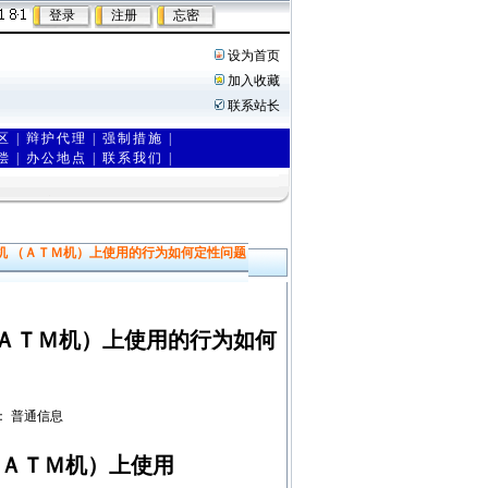
设为首页
加入收藏
联系站长
区
|
辩护代理
|
强制措施
|
偿
|
办公地点
|
联系我们 |
法律网站之一。
[la
姻律师 济
[lawye
机 （ＡＴＭ机）上使用的行为如何定性问题
ＡＴＭ机）上使用的行为如何
权限： 普通信息
（ＡＴＭ机）上使用