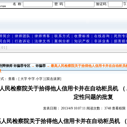
名 称
密 码
验证码
师简介
|
律师团队
|
律师博客
|
联系方式
|
收费标准
|
在线咨询
|
死刑专
司合同
|
行政诉讼
|
法律文书
|
案例分析
|
知识产权
|
非诉业务
|
损害赔
由在济南享有声誉的刑事辩护律师团联合创建,是山东最优秀的刑事诉讼
:01]
山东律师网 济南刑事律师 济南刑事辩护律师 济南劳动争议律师 济南婚
刑辩律师 诈骗罪专区
→
诈骗罪
→ 最高人民检察院关于拾得他人信用卡并在自动柜员
复
式： 查看：[
大字
中字
小字
] [双击滚屏]
人民检察院关于拾得他人信用卡并在自动柜员机 （
定性问题的批复
发表日期： 2013/4/9 10:07:11 阅读次数： 3748 查看
高人民检察院关于拾得他人信用卡并在自动柜员机 