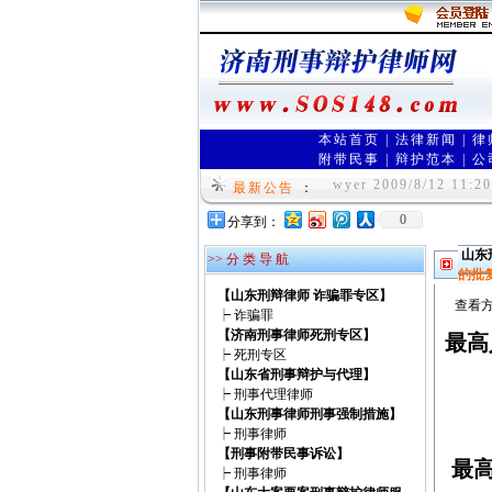
本站首页
|
法律新闻
|
律
附带民事
|
辩护范本
|
公
济南刑事辩护律师网是
wyer 2009/8/12 11:20
最新公告
：
网络实名：济南律师网 
0
分享到：
r 2009/1/1 11:30:17]
山东
>> 分 类 导 航
的批
【山东刑辩律师 诈骗罪专区】
查看方
┝
诈骗罪
【济南刑事律师死刑专区】
最高
┝
死刑专区
【山东省刑事辩护与代理】
┝
刑事代理律师
【山东刑事律师刑事强制措施】
┝
刑事律师
【刑事附带民事诉讼】
最
┝
刑事律师